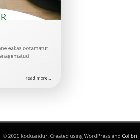
tane eakas ootamatut
ettenägematud
read more...
© 2026 Koduandur. Created using WordPress and
Colibri