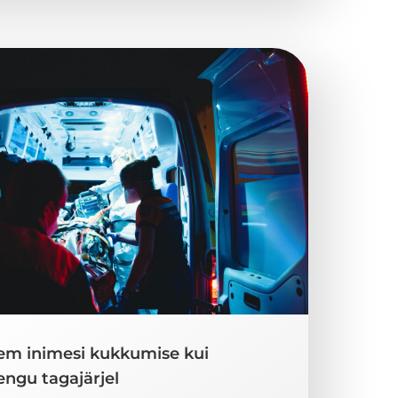
kem inimesi kukkumise kui
engu tagajärjel