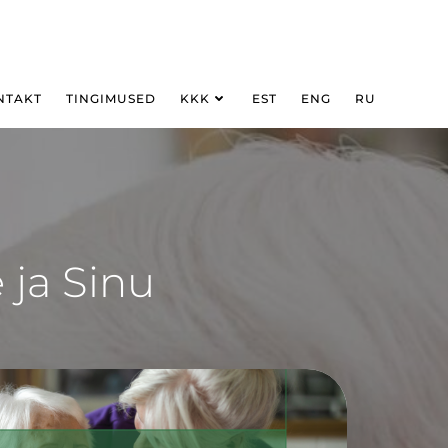
NTAKT
TINGIMUSED
KKK
EST
ENG
RU
 ja Sinu