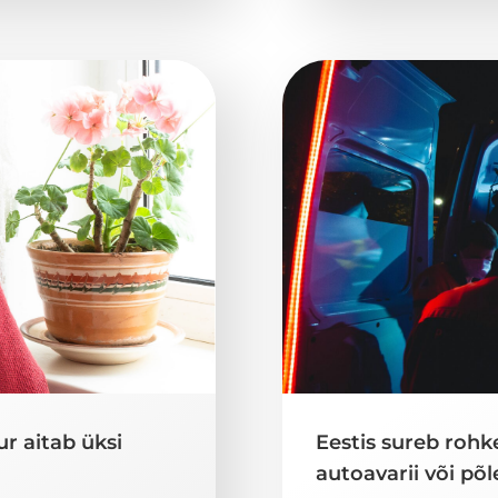
r aitab üksi
Eestis sureb roh
autoavarii või põl