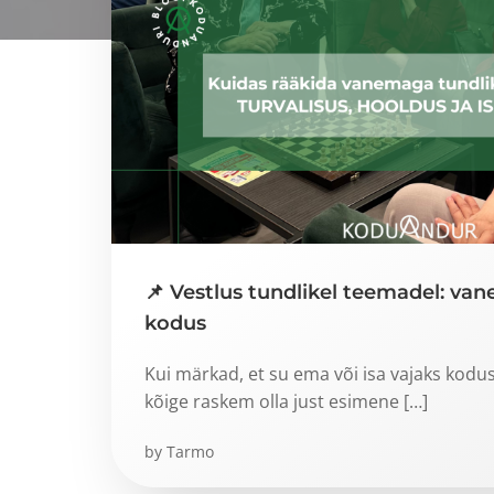
📌 Vestlus tundlikel teemadel: van
kodus
Kui märkad, et su ema või isa vajaks kodu
kõige raskem olla just esimene […]
by
Tarmo