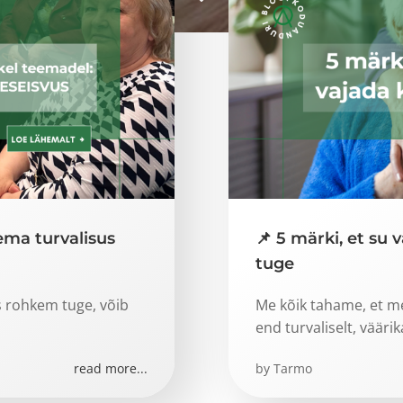
ema turvalisus
📌 5 märki, et su
tuge
s rohkem tuge, võib
Me kõik tahame, et me
end turvaliselt, väärik
read more...
by
Tarmo