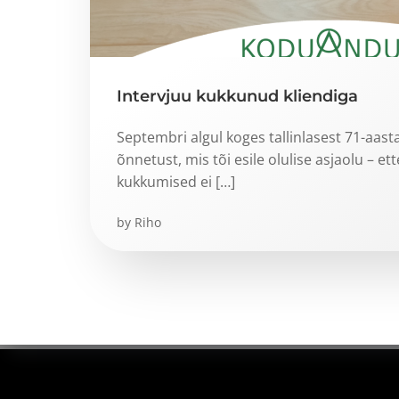
Intervjuu kukkunud kliendiga
Septembri algul koges tallinlasest 71-aas
õnnetust, mis tõi esile olulise asjaolu – 
kukkumised ei […]
by
Riho