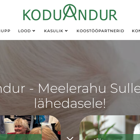
NUPP
LOOD
KASULIK
KOOSTÖÖPARTNERID
KO
ur - Meelerahu Sulle
lähedasele!