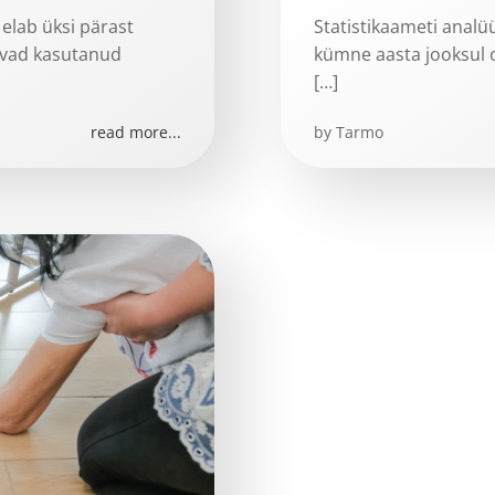
 elab üksi pärast
Statistikaameti analüü
evad kasutanud
kümne aasta jooksul 
[…]
read more...
by
Tarmo