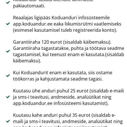
pakiautomaati.
Reaalajas ligipääs Koduanduri infosüsteemile
app.koduandur.ee eaka liikumisrütmi vaatlemiseks
(esimesel kasutamisel tuleb registreerida konto).
Garantiiraha 120 eurot (sisaldab käibemaksu).
Garantiiraha tagastatakse, puhta ja töötava seadme
tagastamisel, kui teenust enam ei kasutata.(sisaldab
käibemaksu).
Kui Koduandurit enam ei kasutata, siis ostame
töökorras ja kahjustamata seadme tagasi.
Kuutasu ühe anduri puhul 25 eurot (sisaldab e-maili
ja sms-i teavitusi, andmeside, analüütikat ning
app.koduandur.ee infosüsteemi kasutamist).
Kuutasu kahe anduri puhul 35 eurot (sisaldab e-
maili ja sms-i teavitusi, andmeside, analüütikat ning