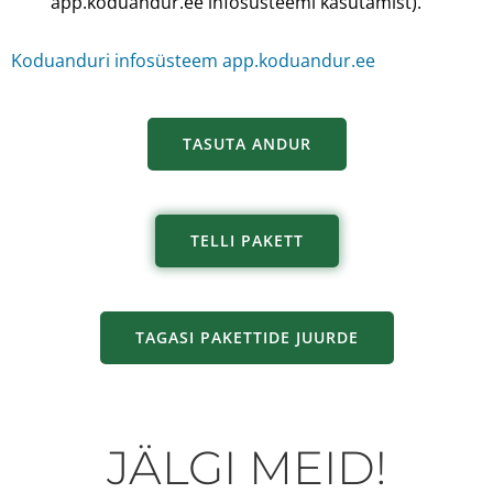
app.koduandur.ee infosüsteemi kasutamist).
Koduanduri infosüsteem app.koduandur.ee
TASUTA ANDUR
TELLI PAKETT
TAGASI PAKETTIDE JUURDE
JÄLGI MEID!