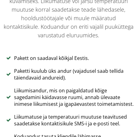
kuvamiseks. Liikumatuse või järsu temperatuuri
muutuse korral saadetakse teade lähedasele,
hooldustöötajale või muule määratud
kontaktisikule. Koduandur on eriti vajalil puuküttega
varustatud eluruumides.
Pakett on saadaval kõikjal Eestis.
Paketti kuulub üks andur (vajadusel saab tellida
täiendavaid andureid).
Liikumisandur, mis on paigaldatud kõige
sagedamini käidavasse ruumi, annab ülevaate
inimese liikumisest ja igapäevastest toimetamistest.
Liikumatuse ja temperatuuri muutuse teavitused
saadetakse kontaktisikule SMS-i ja e-posti teel.
Koduandur tasuta kliendile lähimasse