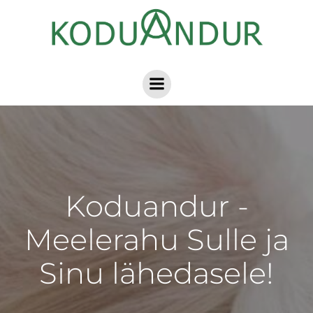
Skip
to
content
Koduandur -
Meelerahu Sulle ja
Sinu lähedasele!